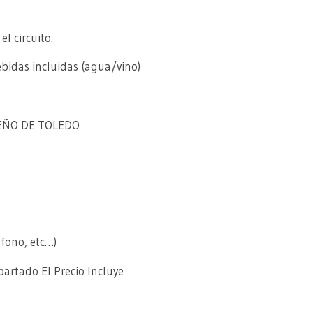
l circuito.
bidas incluidas (agua/vino)
UEÑO DE TOLEDO
éfono, etc…)
artado El Precio Incluye